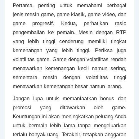
Pertama, penting untuk memahami berbagai
jenis mesin game, game klasik, game video, dan
game progresif. Kedua, perhatikan rasio
pengembalian ke pemain. Mesin dengan RTP
yang lebih tinggi cenderung memiliki tingkat
kemenangan yang lebih tinggi. Periksa juga
volatilitas game. Game dengan volatilitas rendah
menawarkan kemenangan kecil namun sering,
sementara mesin dengan volatilitas tinggi
menawarkan kemenangan besar namun jarang.
Jangan lupa untuk memanfaatkan bonus dan
promosi yang ditawarkan oleh game.
Keuntungan ini akan meningkatkan peluang Anda
untuk bermain lebih lama tanpa mengeluarkan
terlalu banyak uang. Terakhir, tetapkan anggaran