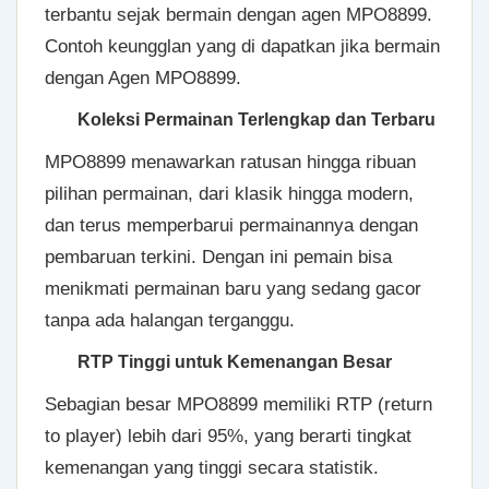
terbantu sejak bermain dengan agen MPO8899.
Contoh keungglan yang di dapatkan jika bermain
dengan Agen MPO8899.
Koleksi Permainan Terlengkap dan Terbaru
MPO8899 menawarkan ratusan hingga ribuan
pilihan permainan, dari klasik hingga modern,
dan terus memperbarui permainannya dengan
pembaruan terkini. Dengan ini pemain bisa
menikmati permainan baru yang sedang gacor
tanpa ada halangan terganggu.
RTP Tinggi untuk Kemenangan Besar
Sebagian besar MPO8899 memiliki RTP (return
to player) lebih dari 95%, yang berarti tingkat
kemenangan yang tinggi secara statistik.