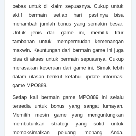
bebas untuk di klaim sepuasnya. Cukup untuk
aktif bermain setiap hari pastinya bisa
menambah jumlah bonus yang semakin besar.
Untuk jenis dari game ini, memiliki fitur
tambahan untuk mempermudah kemenangan
maxwin. Keuntungan dari bermain game ini juga
bisa di akses untuk bermain sepuasnya. Cukup
merasakan keseruan dari game ini, Simak lebih
dalam ulasan berikut ketahui update informasi
game MPO889.
Setiap kali bermain game MPO889 ini selalu
tersedia untuk bonus yang sangat lumayan.
Memilih mesin game yang menguntungkan
membutuhkan strategi yang solid untuk
memaksimalkan peluang menang Anda.