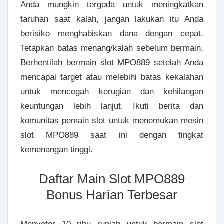
Anda mungkin tergoda untuk meningkatkan
taruhan saat kalah, jangan lakukan itu Anda
berisiko menghabiskan dana dengan cepat.
Tetapkan batas menang/kalah sebelum bermain.
Berhentilah bermain slot MPO889 setelah Anda
mencapai target atau melebihi batas kekalahan
untuk mencegah kerugian dan kehilangan
keuntungan lebih lanjut. Ikuti berita dan
komunitas pemain slot untuk menemukan mesin
slot MPO889 saat ini dengan tingkat
kemenangan tinggi.
Daftar Main Slot MPO889
Bonus Harian Terbesar