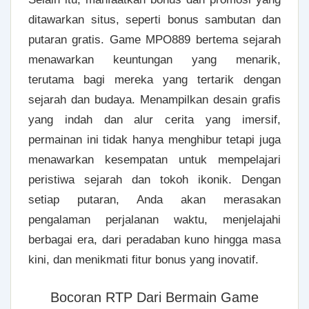
ditawarkan situs, seperti bonus sambutan dan
putaran gratis. Game MPO889 bertema sejarah
menawarkan keuntungan yang menarik,
terutama bagi mereka yang tertarik dengan
sejarah dan budaya. Menampilkan desain grafis
yang indah dan alur cerita yang imersif,
permainan ini tidak hanya menghibur tetapi juga
menawarkan kesempatan untuk mempelajari
peristiwa sejarah dan tokoh ikonik. Dengan
setiap putaran, Anda akan merasakan
pengalaman perjalanan waktu, menjelajahi
berbagai era, dari peradaban kuno hingga masa
kini, dan menikmati fitur bonus yang inovatif.
Bocoran RTP Dari Bermain Game