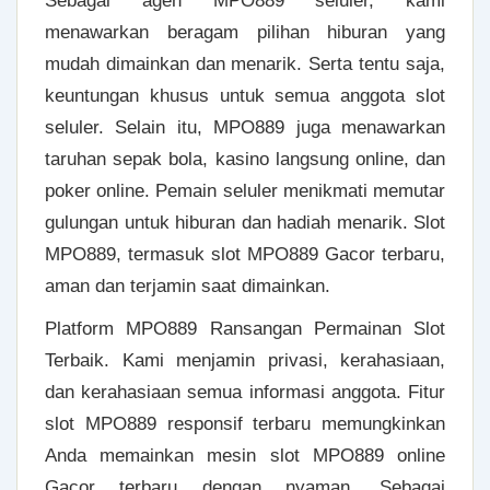
Sebagai agen MPO889 seluler, kami
menawarkan beragam pilihan hiburan yang
mudah dimainkan dan menarik. Serta tentu saja,
keuntungan khusus untuk semua anggota slot
seluler. Selain itu, MPO889 juga menawarkan
taruhan sepak bola, kasino langsung online, dan
poker online. Pemain seluler menikmati memutar
gulungan untuk hiburan dan hadiah menarik. Slot
MPO889, termasuk slot MPO889 Gacor terbaru,
aman dan terjamin saat dimainkan.
Platform MPO889 Ransangan Permainan Slot
Terbaik. Kami menjamin privasi, kerahasiaan,
dan kerahasiaan semua informasi anggota. Fitur
slot MPO889 responsif terbaru memungkinkan
Anda memainkan mesin slot MPO889 online
Gacor terbaru dengan nyaman. Sebagai