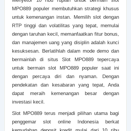
Menyetor 10 ribu rupiah untuk bermain slot
MPO889 populer membutuhkan strategi khusus
untuk kemenangan instan. Memilih slot dengan
RTP tinggi dan volatilitas yang tepat, memulai
dengan taruhan kecil, memanfaatkan fitur bonus,
dan manajemen uang yang disiplin adalah kunci
kesuksesan. Berlatihlah dalam mode demo dan
bermainlah di situs Slot MPO889 tepercaya
untuk bermain slot MPO889 populer saat ini
dengan percaya diri dan nyaman. Dengan
pendekatan dan kesabaran yang tepat, Anda
dapat meraih kemenangan besar dengan
investasi kecil.
Slot MPO889 terus menjadi pilihan utama bagi
penggemar slot online Indonesia berkat
kemudahan deposit kredit mulai dari 10 ribu