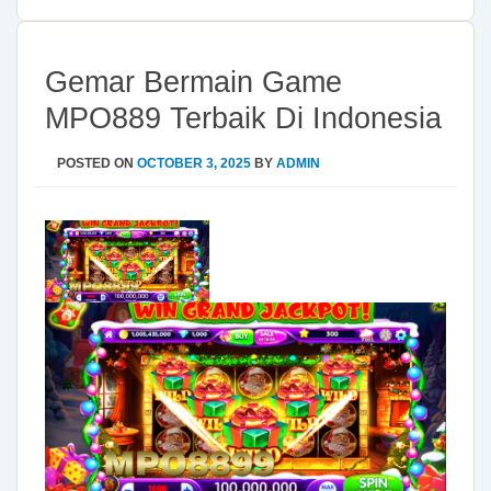
Gemar Bermain Game
MPO889 Terbaik Di Indonesia
POSTED ON
OCTOBER 3, 2025
BY
ADMIN