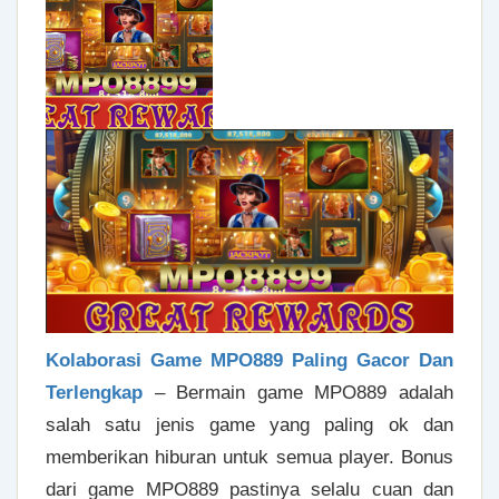
Kolaborasi Game MPO889 Paling Gacor Dan
Terlengkap
– Bermain game MPO889 adalah
salah satu jenis game yang paling ok dan
memberikan hiburan untuk semua player. Bonus
dari game MPO889 pastinya selalu cuan dan