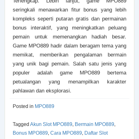
Terlengkap. Lebih lanjut, game MPO889
seringkali menawarkan fitur bonus yang lebih
kompleks seperti putaran gratis dan permainan
bonus interaktif, yang meningkatkan peluang
pemain untuk memenangkan hadiah besar.
Game MPO889 hadir dalam beragam tema yang
memikat, memberikan pengalaman bermain
yang unik bagi pemain. Salah satu jenis yang
populer adalah game MPO889 bertema
petualangan yang menampilkan karakter
pahlawan dan eksplorasi.
Posted in
MPO889
Tagged
Akun Slot MPO889
,
Bermain MPO889
,
Bonus MPO889
,
Cara MPO889
,
Daftar Slot