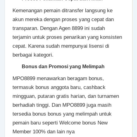
Kemenangan pemain ditransfer langsung ke
akun mereka dengan proses yang cepat dan
transparan. Dengan Agen 8899 ini sudah
terjamin untuk proses penarikan yang konsisten
cepat. Karena sudah mempunyai lisensi di
berbagai kategori.
Bonus dan Promosi yang Melimpah
MPO8899 menawarkan beragam bonus,
termasuk bonus anggota baru, cashback
mingguan, putaran gratis harian, dan turnamen
berhadiah tinggi. Dan MPO8899 juga masih
tersedia bonus bonus yang melimpah untuk
pemain baru seperti Welcome bonus New
Member 100% dan lain nya