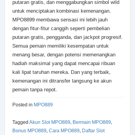
putaran gratis, dan menggabungkan simbol wild
untuk menciptakan kombinasi kemenangan.
MPO8899 membawa sensasi ini lebih jauh
dengan fitur-fitur canggih seperti pembelian
putaran gratis, pengganda, dan jackpot progresif.
Semua pemain memiliki kesempatan untuk
menang besar, dengan potensi memenangkan
hadiah maksimal yang dapat mencapai ribuan
kali lipat taruhan mereka. Dan yang terbaik,
kemenangan ini ditransfer langsung ke akun
pemain tanpa repot.
Posted in
MPO889
Tagged
Akun Slot MPO889
,
Bermain MPO889
,
Bonus MPO889
,
Cara MPO889
,
Daftar Slot