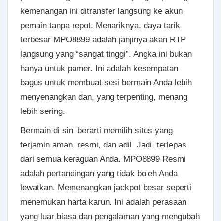
kemenangan ini ditransfer langsung ke akun
pemain tanpa repot. Menariknya, daya tarik
terbesar MPO8899 adalah janjinya akan RTP
langsung yang “sangat tinggi”. Angka ini bukan
hanya untuk pamer. Ini adalah kesempatan
bagus untuk membuat sesi bermain Anda lebih
menyenangkan dan, yang terpenting, menang
lebih sering.
Bermain di sini berarti memilih situs yang
terjamin aman, resmi, dan adil. Jadi, terlepas
dari semua keraguan Anda. MPO8899 Resmi
adalah pertandingan yang tidak boleh Anda
lewatkan. Memenangkan jackpot besar seperti
menemukan harta karun. Ini adalah perasaan
yang luar biasa dan pengalaman yang mengubah